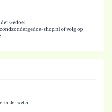
nder Gedoe:
 gezondzondergedoe-shop.nl of volg op
e
hieronder weten.